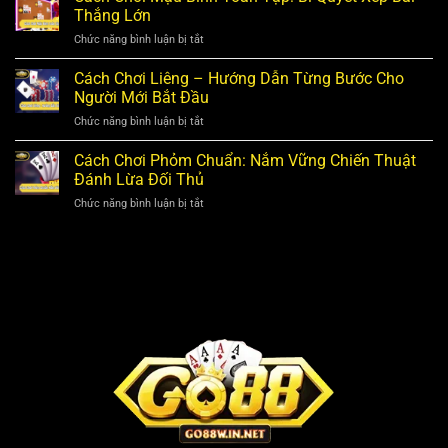
Xổ
Đọc
Thắng Lớn
Số
Kèo
Chức năng bình luận bị tắt
ở
Online
Thắng
Cách
–
Lớn
Chơi
Cách Chơi Liêng – Hướng Dẫn Từng Bước Cho
Hướng
Từ
Mậu
Dẫn
Người Mới Bắt Đầu
Chuyên
Binh
Dễ
Gia
Chức năng bình luận bị tắt
ở
Toàn
Hiểu
Cách
Tập:
Cho
Chơi
Cách Chơi Phỏm Chuẩn: Nắm Vững Chiến Thuật
Bí
Người
Liêng
Quyết
Đánh Lừa Đối Thủ
Mới
–
Xếp
Chức năng bình luận bị tắt
ở
Hướng
Bài
Cách
Dẫn
Thắng
Chơi
Từng
Lớn
Phỏm
Bước
Chuẩn:
Cho
Nắm
Người
Vững
Mới
Chiến
Bắt
Thuật
Đầu
Đánh
Lừa
Đối
Thủ