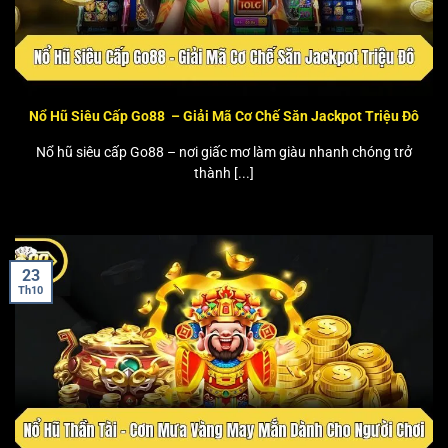
Nổ Hũ Siêu Cấp Go88 – Giải Mã Cơ Chế Săn Jackpot Triệu Đô
Nổ hũ siêu cấp Go88 – nơi giấc mơ làm giàu nhanh chóng trở
thành [...]
23
Th10