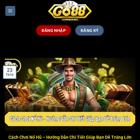
Bỏ
qua
nội
dung
ĐĂNG NHẬP
ĐĂNG KÝ
23
Th10
Cách Chơi Nổ Hũ – Hướng Dẫn Chi Tiết Giúp Bạn Dễ Trúng Lớn