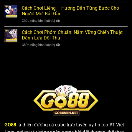
Cách
–
Lớn
Chơi
Cách Chơi Liêng – Hướng Dẫn Từng Bước Cho
Hướng
Từ
Mậu
Dẫn
Người Mới Bắt Đầu
Chuyên
Binh
Dễ
Gia
Chức năng bình luận bị tắt
ở
Toàn
Hiểu
Cách
Tập:
Cho
Chơi
Cách Chơi Phỏm Chuẩn: Nắm Vững Chiến Thuật
Bí
Người
Liêng
Quyết
Đánh Lừa Đối Thủ
Mới
–
Xếp
Chức năng bình luận bị tắt
ở
Hướng
Bài
Cách
Dẫn
Thắng
Chơi
Từng
Lớn
Phỏm
Bước
Chuẩn:
Cho
Nắm
Người
Vững
Mới
Chiến
Bắt
Thuật
Đầu
Đánh
Lừa
Đối
Thủ
GO88
là thiên đường cá cược trực tuyến uy tín top #1 Việt