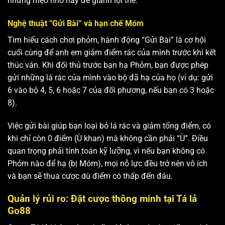
những mẹo nhỏ này để giành lợi thế.
Nghệ thuật “Gửi Bài” và hạn chế Móm
Tìm hiểu cách chơi phỏm, hành động “Gửi Bài” là cơ hội
cuối cùng để anh em giảm điểm rác của mình trước khi kết
thúc ván. Khi đối thủ trước bạn hạ Phỏm, bạn được phép
gửi những lá rác của mình vào bộ đã hạ của họ (ví dụ: gửi
6 vào bộ 4, 5, 6 hoặc 7 của đối phương, nếu bạn có 3 hoặc
8).
Việc gửi bài giúp bạn loại bỏ lá rác và giảm tổng điểm, có
khi chỉ còn 0 điểm (Ù khan) mà không cần phải “Ù”. Điều
quan trọng phải tính toán kỹ lưỡng, vì nếu bạn không có
Phỏm nào để hạ (bị Móm), mọi nỗ lực đều trở nên vô ích
và bạn sẽ thua cược dù điểm có thấp đến đâu.
Quản lý rủi ro: Đặt cược thông minh tại Tá lả
Go88