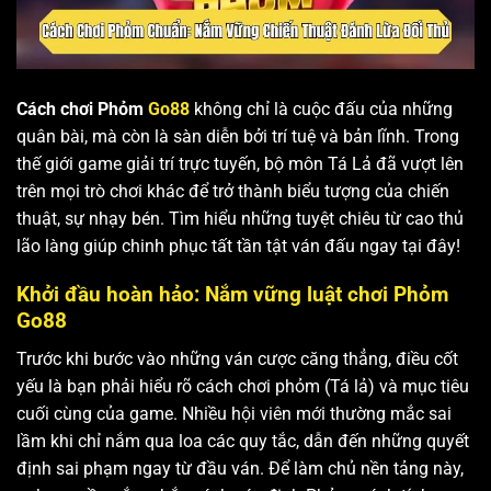
Cách chơi Phỏm
Go88
không chỉ là cuộc đấu của những
quân bài, mà còn là sàn diễn bởi trí tuệ và bản lĩnh. Trong
thế giới game giải trí trực tuyến, bộ môn Tá Lả đã vượt lên
trên mọi trò chơi khác để trở thành biểu tượng của chiến
thuật, sự nhạy bén. Tìm hiểu những tuyệt chiêu từ cao thủ
lão làng giúp chinh phục tất tần tật ván đấu ngay tại đây!
Khởi đầu hoàn hảo: Nắm vững luật chơi Phỏm
Go88
Trước khi bước vào những ván cược căng thẳng, điều cốt
yếu là bạn phải hiểu rõ cách chơi phỏm (Tá lả) và mục tiêu
cuối cùng của game. Nhiều hội viên mới thường mắc sai
lầm khi chỉ nắm qua loa các quy tắc, dẫn đến những quyết
định sai phạm ngay từ đầu ván. Để làm chủ nền tảng này,