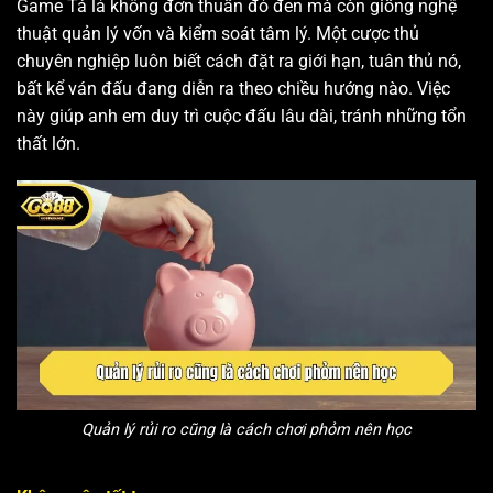
Game Tá lả không đơn thuần đỏ đen mà còn giống nghệ
thuật quản lý vốn và kiểm soát tâm lý. Một cược thủ
chuyên nghiệp luôn biết cách đặt ra giới hạn, tuân thủ nó,
bất kể ván đấu đang diễn ra theo chiều hướng nào. Việc
này giúp anh em duy trì cuộc đấu lâu dài, tránh những tổn
thất lớn.
Quản lý rủi ro cũng là cách chơi phỏm nên học